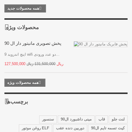
همه محصولات جدید
محصولات ویژه
پخش تصویری مانیتور دار ال 90
9 اینچ اندروید wifi دو عدد ورودی...
127,500,000 ریال
131,500,000 ریال
همه محصولات ویژه
برچسب‌ها
لنت جلو
قاب
مینی داشبورد ال90
سنسور
کیت تسمه تایم ال90
دوربین دنده عقب
روغن موتور ELF